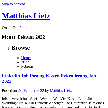
Skip to content
Matthias Lietz
Online Portfolio
Monat:
Februar 2022
Browse
Home
2022
Februar
Linkedin Job Posting Kosten Rekrutierung Jan,
2022
Posted on
23. Februar 2022
by
Matthias Lietz
Inhaltsverzeichnis Sozial Werden Wie Viel Kostet Linkedin
Werbung? Preise Für Linkedin-anzeigen Die Hauptprofilseite eines
Nutzers ist so gestaltet, dass sie wie ein Lebenslauf aussieht, in dem