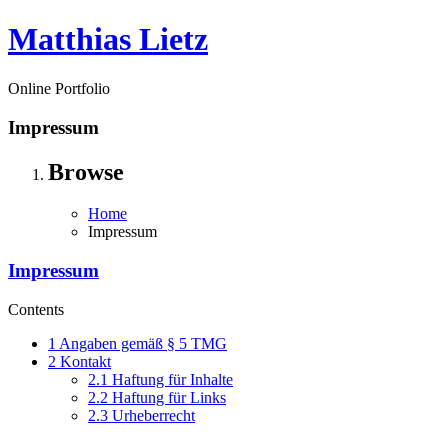
Skip
Matthias Lietz
to
content
Online Portfolio
Impressum
Browse
Home
Impressum
Impressum
Contents
1
Angaben gemäß § 5 TMG
2
Kontakt
2.1
Haftung für Inhalte
2.2
Haftung für Links
2.3
Urheberrecht